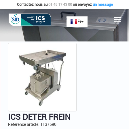
Contactez nous au
01 45 17 43 00
ou envoyez
un message
Accueil
ICS - MATERIELS
ICS DETER FREIN
ICS DETER FREIN
Référence article: 1137590