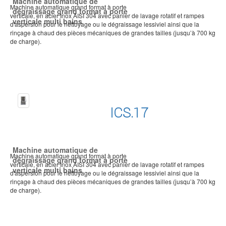
Machine automatique de
Machine automatique grand format à porte
dégraissage grand format à porte
verticale, en acier Inox AISI 304 avec panier de lavage rotatif et rampes
verticale multi bains
d'aspersion pour le nettoyage ou le dégraissage lessiviel ainsi que la
rinçage à chaud des pièces mécaniques de grandes tailles (jusqu’à 700 kg
de charge).
ICS.17
Machine automatique de
Machine automatique grand format à porte
dégraissage grand format à porte
verticale, en acier Inox AISI 304 avec panier de lavage rotatif et rampes
verticale multi bains
d'aspersion pour le nettoyage ou le dégraissage lessiviel ainsi que la
rinçage à chaud des pièces mécaniques de grandes tailles (jusqu’à 700 kg
de charge).