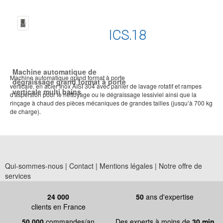
ICS.18
Machine automatique de
Machine automatique grand format à porte
dégraissage grand format à porte
verticale, en acier Inox AISI 304 avec panier de lavage rotatif et rampes
verticale multi bains
d'aspersion pour le nettoyage ou le dégraissage lessiviel ainsi que la
rinçage à chaud des pièces mécaniques de grandes tailles (jusqu’à 700 kg
de charge).
Qui-sommes-nous |
Contact |
Mentions légales |
Notre offre de
services
24 000
50
ans d'expertise
clients en France
50 000
commandes/an
Des experts à moins de
30 min