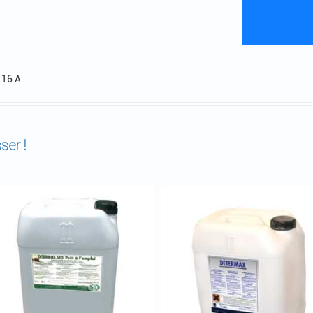
 16 A
ser !