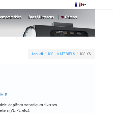
|
onsommables
Bacs à Ultrasons
Contact
Accueil
ICS - MATERIELS
ICS.XS
viel
siviel de pièces mécaniques diverses
iers (VL, PL, etc.).