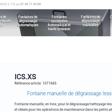
13h30 à 17h au
01 45 17 43 00
s de
Fontaines de
Fontaines
Fontaines de
C
e Haute
dégraissage
combinées
dégraissage
on
automatiques
Automatique et
manuelles
haute-pression
ICS.XS
Référence article: 1071665
Fontaine manuelle de dégraissage lessi
Fontaine manuelle, en Inox, pour le dégraissage/nettoyage les
et idéale pour les opérations de maintenance dans les petits atel