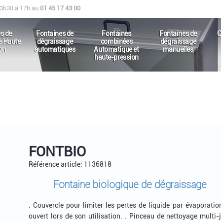
13h30 à 17h au
01 45 17 43 00
s de
Fontaines de
Fontaines
Fontaines de
C
e Haute
dégraissage
combinées
dégraissage
on
automatiques
Automatique et
manuelles
haute-pression
FONTBIO
Référence article: 1136818
Fontaine biologique de dégraissage
. Couvercle pour limiter les pertes de liquide par évaporatio
ouvert lors de son utilisation. . Pinceau de nettoyage multi-j