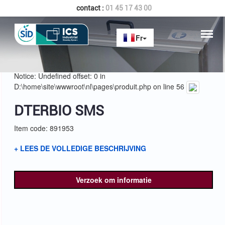
contact :
01 45 17 43 00
Home
DTERBIO SMS
Notice: Undefined offset: 0 in
D:\home\site\wwwroot\nl\pages\produit.php on line 56
DTERBIO SMS
Item code: 891953
+ LEES DE VOLLEDIGE BESCHRIJVING
Verzoek om informatie