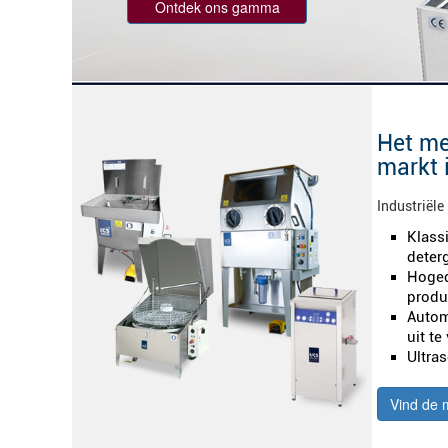
Ontdek ons gamma
Het me
markt i
Industriële
Klass
deter
Hoged
produ
Autom
uit te
Ultra
Vind de 