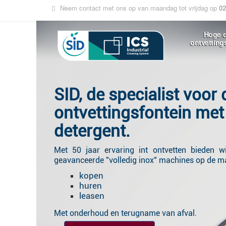
Neem contact met ons op van maandag tot vrijdag op
02
Hoge 
ontvetting
SID, de specialist voor 
ontvettingsfontein met
detergent.
Met 50 jaar ervaring int ontvetten bieden w
geavanceerde "volledig inox" machines op de ma
kopen
huren
leasen
Met onderhoud en terugname van afval.