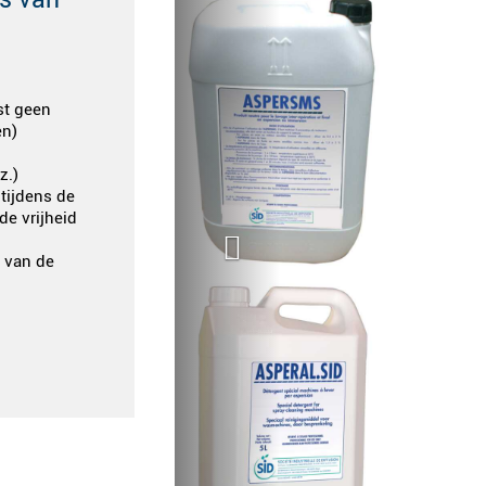
st geen
en)
+
z.)
tijdens de
de vrijheid
n van de