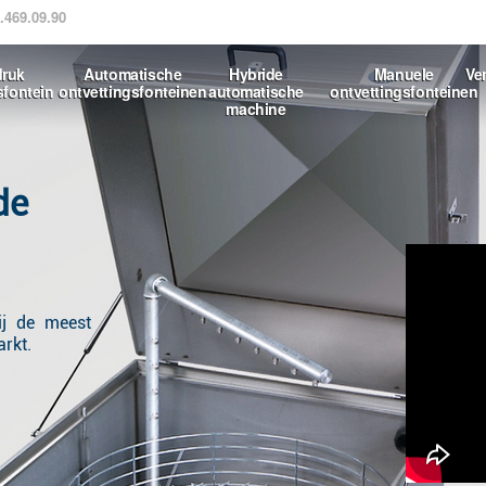
.469.09.90
druk
Automatische
Hybride
Manuele
Ve
sfontein
ontvettingsfonteinen
automatische
ontvettingsfonteinen
machine
de
ij de meest
rkt.