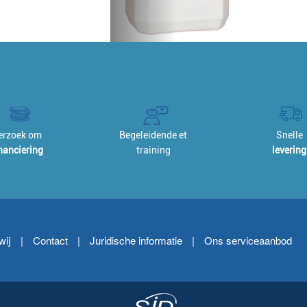
erzoek om
Begeleidende et
Snelle
inanciering
training
levering
wij
|
Contact
|
Juridische informatie
|
Ons serviceaanbod