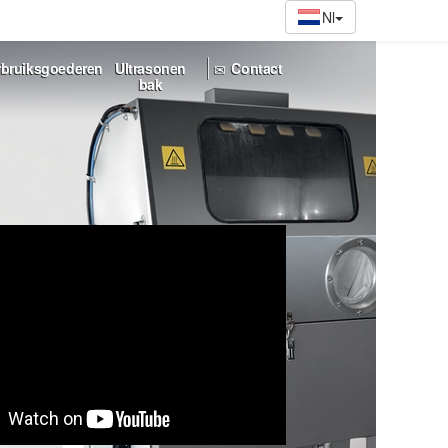
|
rbruiksgoederen
Ultrasonen
Contact
bak