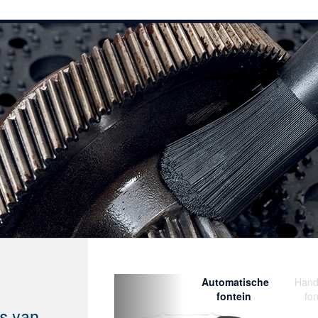
Previous
Automatische
Hand
fontein
fon
is van