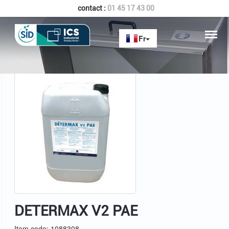
contact :
01 45 17 43 00
Home
DETERMAX V2 PAE
DETERMAX V2 PAE
Item code: 1088308