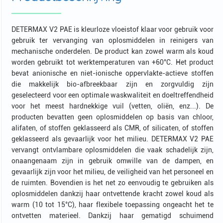
DETERMAX V2 PAE is kleurloze vloeistof klaar voor gebruik voor
gebruik ter vervanging van oplosmiddelen in reinigers van
mechanische onderdelen. De product kan zowel warm als koud
worden gebruikt tot werktemperaturen van +60°C. Het product
bevat anionische en niet-ionische oppervlakte-actieve stoffen
die makkelijk bio-afbreekbaar zijn en zorgvuldig zijn
geselecteerd voor een optimale waskwaliteit en doeltreffendheid
voor het meest hardnekkige vuil (vetten, oliën, enz...). De
producten bevatten geen oplosmiddelen op basis van chloor,
alifaten, of stoffen geklasseerd als CMR, of silicaten, of stoffen
geklasseerd als gevaarlijk voor het milieu. DETERMAX V2 PAE
vervangt ontvlambare oplosmiddelen die vaak schadelijk zijn,
onaangenaam zijn in gebruik omwille van de dampen, en
gevaarlijk zijn voor het milieu, de veiligheid van het personeel en
de ruimten. Bovendien is het net zo eenvoudig te gebruiken als
oplosmiddelen dankzij haar ontvettende kracht zowel koud als
warm (10 tot 15°C), haar flexibele toepassing ongeacht het te
ontvetten materieel. Dankzij haar gematigd schuimend