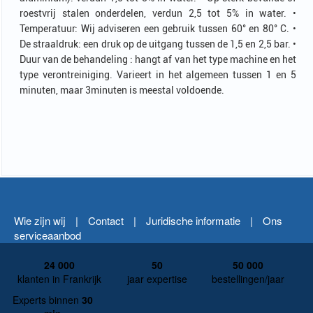
roestvrij stalen onderdelen, verdun 2,5 tot 5% in water. •
Temperatuur: Wij adviseren een gebruik tussen 60° en 80° C. •
De straaldruk: een druk op de uitgang tussen de 1,5 en 2,5 bar. •
Duur van de behandeling : hangt af van het type machine en het
type verontreiniging. Varieert in het algemeen tussen 1 en 5
minuten, maar 3minuten is meestal voldoende.
Wie zijn wij
|
Contact
|
Juridische informatie
|
Ons
serviceaanbod
24 000
50
50 000
klanten in Frankrijk
jaar expertise
bestellingen/jaar
Experts binnen
30